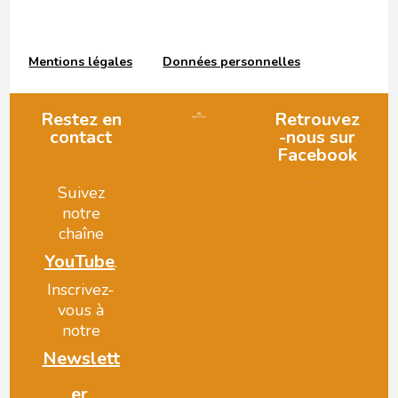
Mentions légales
Données personnelles
Restez en
Retrouvez
contact
-nous sur
Facebook
Suivez
notre
chaîne
YouTube
.
Inscrivez-
vous à
notre
Newslett
er
.