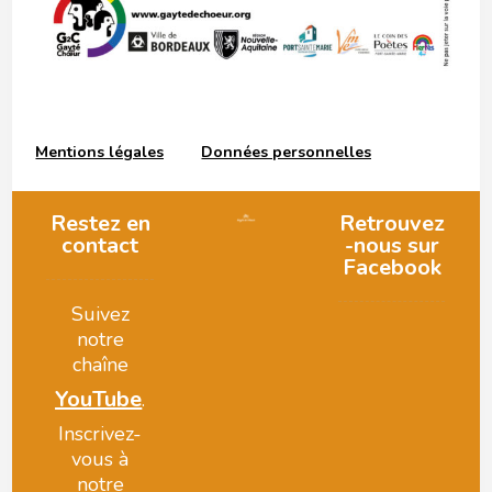
Mentions légales
Données personnelles
Restez en
Retrouvez
contact
-nous sur
Facebook
Suivez
notre
chaîne
YouTube
.
Inscrivez-
vous à
notre